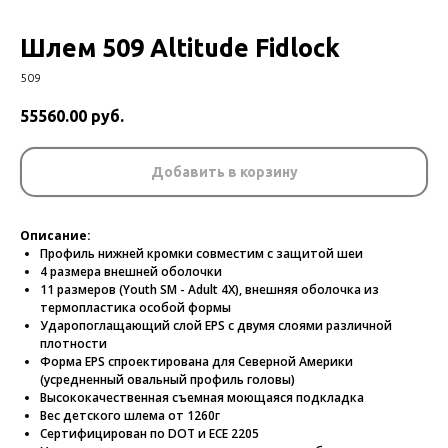
Шлем 509 Altitude Fidlock
509
55560.00
руб.
Добавить в корзину
Описание:
Профиль нижней кромки совместим с защитой шеи
4 размера внешней оболочки
11 размеров (Youth SM - Adult 4X), внешняя оболочка из
термопластика особой формы
Ударопоглащающий слой EPS с двумя слоями различной
плотности
Форма EPS спроектирована для Северной Америки
(усредненный овальный профиль головы)
Высококачественная съемная моющаяся подкладка
Вес детского шлема от 1260г
Сертифицирован по DOT и ECE 2205