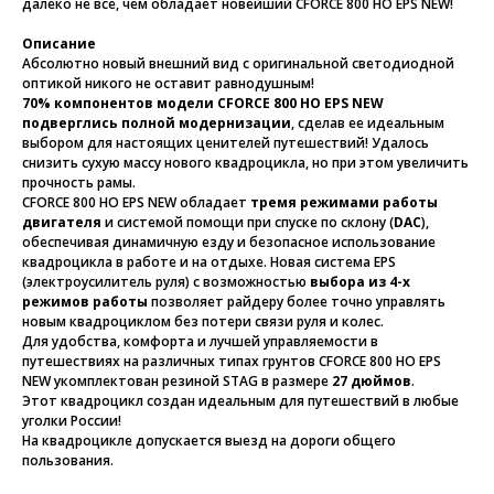
далеко не все, чем обладает новейший CFORCE 800 HO EPS NEW!
Описание
Абсолютно новый внешний вид с оригинальной светодиодной
оптикой никого не оставит равнодушным!
70% компонентов модели CFORCE 800 HO EPS NEW
подверглись полной модернизации
, сделав ее идеальным
выбором для настоящих ценителей путешествий! Удалось
снизить сухую массу нового квадроцикла, но при этом увеличить
прочность рамы.
CFORCE 800 HO EPS NEW обладает
тремя режимами работы
двигателя
и системой помощи при спуске по склону (
DAC
),
обеспечивая динамичную езду и безопасное использование
квадроцикла в работе и на отдыхе. Новая система EPS
(электроусилитель руля) с возможностью
выбора из 4-х
режимов работы
позволяет райдеру более точно управлять
новым квадроциклом без потери связи руля и колес.
Для удобства, комфорта и лучшей управляемости в
путешествиях на различных типах грунтов CFORCE 800 HO EPS
NEW укомплектован резиной STAG в размере
27 дюймов
.
Этот квадроцикл создан идеальным для путешествий в любые
уголки России!
На квадроцикле допускается выезд на дороги общего
пользования.