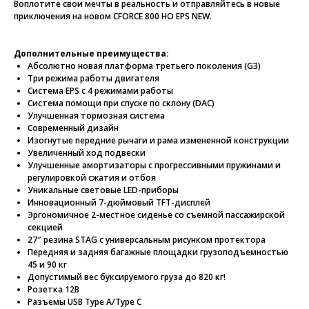
Воплотите свои мечты в реальность и отправляйтесь в новые
приключения на новом CFORCE 800 HO EPS NEW.
Дополнительные преимущества:
Абсолютно новая платформа третьего поколения (G3)
Три режима работы двигателя
Система EPS с 4 режимами работы
Система помощи при спуске по склону (DAC)
Улучшенная тормозная система
Современный дизайн
Изогнутые передние рычаги и рама измененной конструкции
Увеличенный ход подвески
Улучшенные амортизаторы с прогрессивными пружинами и
регулировкой сжатия и отбоя
Уникальные световые LED-приборы
Инновационный 7-дюймовый TFT-дисплей
Эргономичное 2-местное сиденье со съемной пассажирской
секцией
27″ резина STAG c универсальным рисунком протектора
Передняя и задняя багажные площадки грузоподъемностью
45 и 90 кг
Допустимый вес буксируемого груза до 820 кг!
Розетка 12В
Разъемы USB Type A/Type C