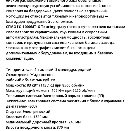
Низкое расположение топливного бака обеспечивает
великолепную курсовую устойчивость на шоссе и лёгкость
контроля на бездорожье. Даже полностью загруженный
мотоцикл не становится тяжёлым и неповоротливым —
благодаря продуманной эргономике.
CFMOTO 1000MT-X Touring
сразу готов к путешествию на тысячи
километров: по серпантинам, грунтовкам и скоростным
автомагистралям. Максимальная мощность, абсолютный
контроль и продуманная система хранения багажа с завода.
*техника на фотографиях может быть оснащена
дополнительным оборудованием, не входящим в базовую
комплектацию.
Тип двигателя: 4-тактный, 2 цилиндра, рядный
Охлаждение: Жидкостное
Рабочий объем: 946 куб. см
Мощность: 83 кВт (113 л.с.) при 8500 об/мин
Макс. крутящий момент: 105 Н∙м при 6250 об/мин
Топливная система: Электронный впрыск топлива (EFI)
Зажигание: Электронная система зажигания с блоком управления
двигателем (ECU)
Стартер: Электрический
Колесная база: 1530 мм
Минимальный дорожный просвет: 240 мм
Высота посадочного места: 870 мм