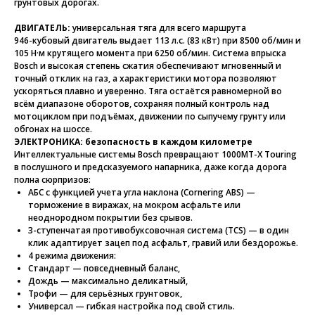
грунтовых дорогах.
ДВИГАТЕЛЬ:
универсальная тяга для всего маршрута
946-кубовый двигатель выдает 113 л.с. (83 кВт) при 8500 об/мин и
105 Н·м крутящего момента при 6250 об/мин. Система впрыска
Bosch и высокая степень сжатия обеспечивают мгновенный и
точный отклик на газ, а характеристики мотора позволяют
ускоряться плавно и уверенно. Тяга остаётся равномерной во
всём диапазоне оборотов, сохраняя полный контроль над
мотоциклом при подъёмах, движении по сыпучему грунту или
обгонах на шоссе.
ЭЛЕКТРОНИКА: безопасность в каждом километре
Интеллектуальные системы Bosch превращают 1000MT-X Touring
в послушного и предсказуемого напарника, даже когда дорога
полна сюрпризов:
АБС с функцией учета угла наклона (Cornering ABS) —
торможение в виражах, на мокром асфальте или
неоднородном покрытии без срывов.
3-ступенчатая противобуксовочная система (TCS) — в один
клик адаптирует зацеп под асфальт, гравий или бездорожье.
4 режима движения:
Стандарт
— повседневный баланс,
Дождь
— максимально деликатный,
Трофи
— для серьёзных грунтовок,
Универсал
— гибкая настройка под свой стиль.