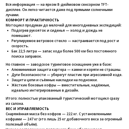
Вся информация — на ярком 8-дюймовом сенсорном TFT-
дисплее. Он легко читается даже под прямыми солнечными
лучами.
КОМФОРТ И ПРАКТИЧНОСТЬ
Мотоцикл продуман до мелочей для многодневных экспедиций:
Подогрев рукояток и сиденья — холод и дождь не
помешают.
Регулируемое ветровое стекло — настраивается под рост и
скорость.
Бак 22,5 литра — запас хода более 500 км без постоянного
поиска заправок.
Но главное — заводское туринговое оснащение уже в базе
:
Алюминиевая защита картера — камни и коряги не страшны.
Дуги безопасности — уберегут пластик при агрессивной езде.
Защита цепи и съёмные накладки на подножки.
Жёсткие боковые кофры — вместительные, надёжные,
идеально интегрированные в дизайн.
Итого: полностью упакованный туристический мотоцикл сразу
из салона.
ВЕС И УПРАВЛЯЕМОСТЬ
Снаряжённая масса без кофров — 222 кг
.
С установленными
кофрами — 247 кг (это лишь 25 кг добавочного веса за огромный
полезный объём).