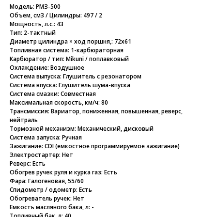
Модель: РМЗ-500
Объем, см3 / Цилиндры: 497 / 2
Мощность, л.с.: 43
Тип: 2-тактный
Диаметр цилиндра × ход поршня,: 72х61
Топливная система: 1-карбюраторная
Карбюратор / тип: Mikuni / поплавковый
Охлаждение: Воздушное
Система выпуска: Глушитель с резонатором
Система впуска: Глушитель шума-впуска
Система смазки: Совместная
Максимальная скорость, км/ч: 80
Трансмиссия: Вариатор, пониженная, повышенная, реверс,
нейтраль
Тормозной механизм: Механический, дисковый
Система запуска: Ручная
Зажигание: CDI (емкостное программируемое зажигание)
Электростартер: Нет
Реверс: Есть
Обогрев ручек руля и курка газ: Есть
Фара: Галогеновая, 55/60
Спидометр / одометр: Есть
Обогреватель ручек: Нет
Емкость масляного бака, л: -
Топливный бак, л: 40