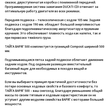
смазки, двухступенчатая коробка с пониженной передачей.
Программируемая система зажигания DUCATI CDI отвечает за
оптимальную работу двигателя во всех режимах.
Передняя подвеска – телескопическая с ходом 105 мм. Задняя
подвеска с ходом 190 мм. обладает большой энергоёмкостью
благодаря гидропневматическому амортизатору и пружинам
кручения. Это обеспечивает плавность хода как налегке, так и
при перевозке тяжёлого груза.
ТАЙГА ВАРЯГ 500 комплектуется гусеницей Composit шириной 500
мм.
Подламывающаяся пятка задней подвески облегчает движение
задним ходом. Под сиденьем размещен вместительный
багажный ящик для необходимых в поездке вещей и
инструментов.
Если вы выбираете принцип практичной достаточности без
потери основных ходовых свойств и базового комфорта, то
ТАЙГА ВАРЯГ 500 – ваш снегоход. Благодаря уменьшению общей
массы по своим тяговым и ходовым характеристикам он не
уступает другим моделям семейства ВАРЯГ с моторами большей
мощности.