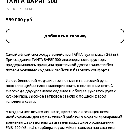
ТАЙГА ВАРЯГ 500
Русская Механика
599 000
руб.
Добавить в корзину
Самый лёгкий снегоход в семействе ТАЙГА (сухая масса 265 кг).
При создании ТАЙГА ВАРЯГ 500 инженеры-конструкторы
придерживались принципа практичной достаточности без
потери основных ходовых свойств и базового комфорта.
Из особенностей модели стоит отметить высокий руль,
позволяющий активно маневрировать в положении стоя. У
снегохода двухуровневое сидение и обогрев рукояток руля с
курком газа. Высокое ветровое стекло с мощной фарой
головного света.
У модели нет ничего лишнего, при этом он оснащён всем
необходимым для эффективной работы: у модели проверенный
временем двухтактный двигатель воздушного охлаждения
РМЗ-500 (43 л.с.) с карбюратором Mikuni, совместная система