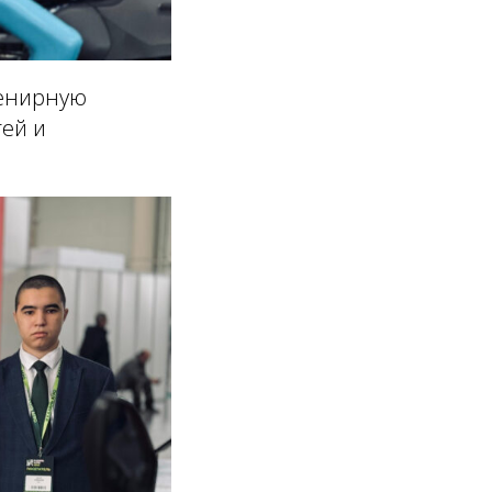
венирную
тей и