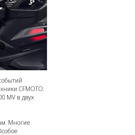
 событий
ехники CFMOTO:
00 MV в двух
ам. Многие
Особое