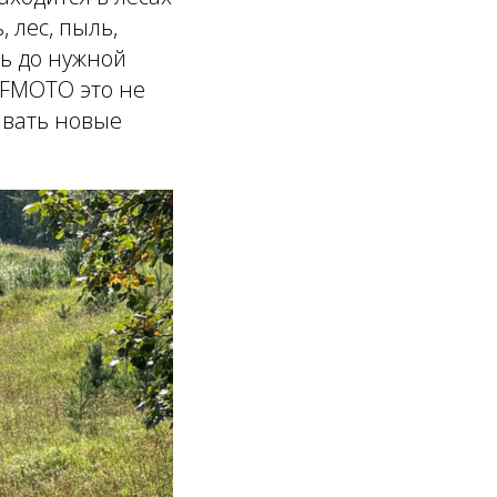
 лес, пыль,
ть до нужной
CFMOTO это не
ывать новые