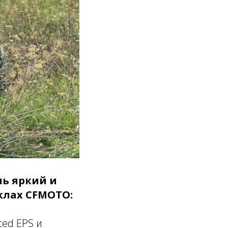
нь яркий и
клах CFMOTO:
ced EPS и