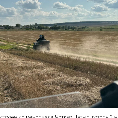
троен до мемориала Чоткар Патыр, который на