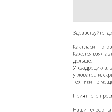
Здравствуйте, д
Как гласит пого
Кажется взял ав
дольше.
У квадроцикла, 
угловатости, скр
техники не мощн
Приятного прос
Наши телефоны: 