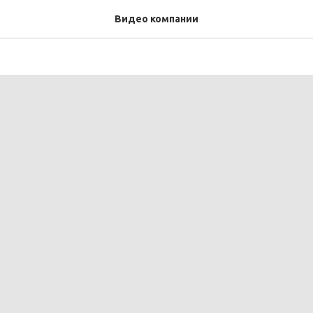
ыть квадроцикл?
Видео компании