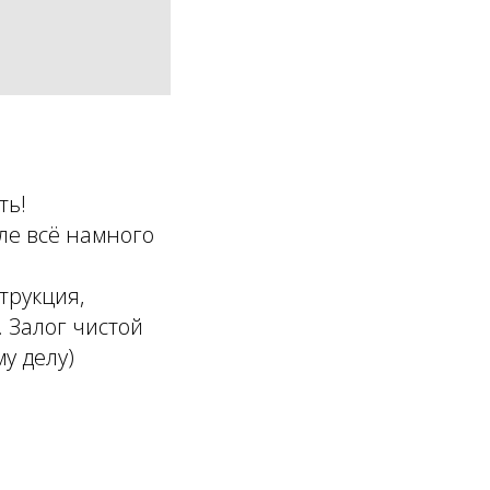
ть!
еле всё намного
трукция,
. Залог чистой
у делу)