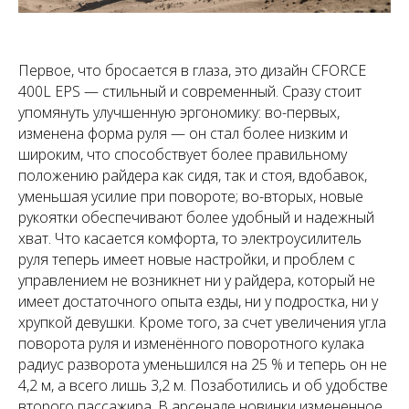
Первое, что бросается в глаза, это дизайн CFORCE
400L EPS — стильный и современный. Сразу стоит
упомянуть улучшенную эргономику: во-первых,
изменена форма руля — он стал более низким и
широким, что способствует более правильному
положению райдера как сидя, так и стоя, вдобавок,
уменьшая усилие при повороте; во-вторых, новые
рукоятки обеспечивают более удобный и надежный
хват. Что касается комфорта, то электроусилитель
руля теперь имеет новые настройки, и проблем с
управлением не возникнет ни у райдера, который не
имеет достаточного опыта езды, ни у подростка, ни у
хрупкой девушки. Кроме того, за счет увеличения угла
поворота руля и изменённого поворотного кулака
радиус разворота уменьшился на 25 % и теперь он не
4,2 м, а всего лишь 3,2 м. Позаботились и об удобстве
второго пассажира. В арсенале новинки измененное